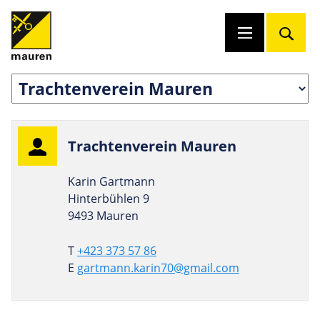
Trach­ten­verein Mauren
Karin Gartmann
Hinterbühlen 9
9493 Mauren
T
+423 373 57 86
E
gartmann.karin70@gmail.com