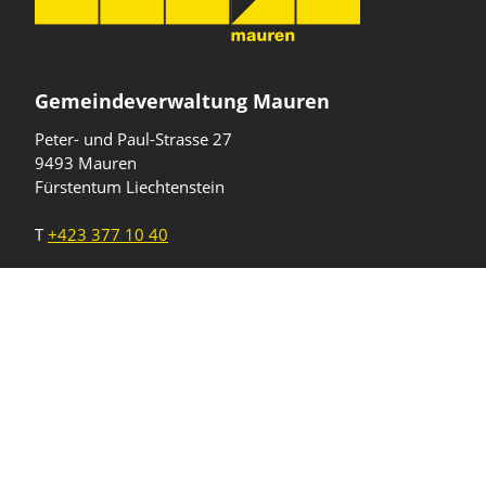
Gemeindeverwaltung Mauren
Peter- und Paul-Strasse 27
9493 Mauren
Fürstentum Liechtenstein
T
+423 377 10 40
gemeinde@mauren.li
Öffnungszeiten
Wochentage
Uhrzeiten
Mo - Do
08.00 - 11.45 Uhr
13.30 - 17.00 Uhr
Freitag und
08.00 - 11.45 Uhr
vor Feiertagen
13.30 - 16.00 Uhr