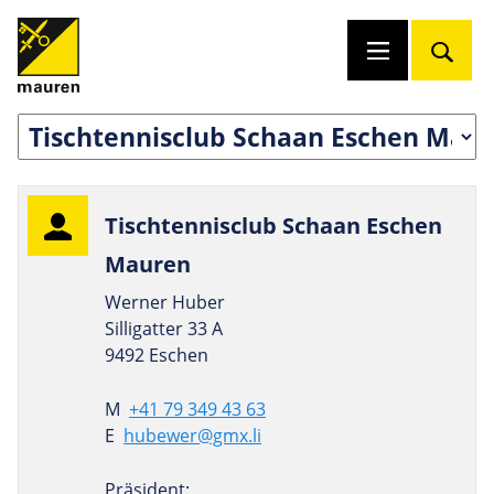
Tisch­ten­nisclub Schaan Eschen
Mauren
Werner Huber
Silligatter 33 A
9492 Eschen
M
+41 79 349 43 63
E
hubewer@gmx.li
Präsident: