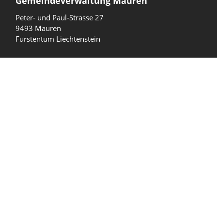
Gemeindeverwaltung Mauren
Peter- und Paul-Strasse 27
9493 Mauren
Fürstentum Liechtenstein
T
+423 377 10 40
gemeinde@mauren.li
Öffnungszeiten
Wochentage
Uhrzeiten
Mo - Do
08.00 - 11.45 Uhr
13.30 - 17.00 Uhr
Freitag und
08.00 - 11.45 Uhr
vor Feiertagen
13.30 - 16.00 Uhr
Sa und So
geschlossen