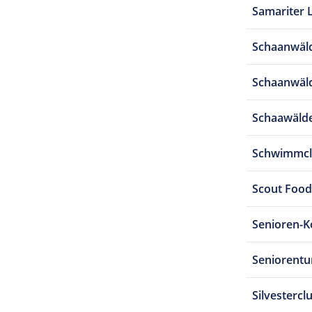
Samariter 
Schaanwäld
Schaanwäld
Schaawälde
Schwimmcl
Scout Food
Senioren-Ko
Seniorent
Silvestercl