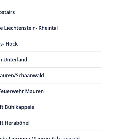
pstairs
 Liechtenstein- Rheintal
s- Hock
m Unterland
Mauren/Schaanwald
e Feuerwehr Mauren
t Bühlkappele
ft Heraböhel
chutzgruppe Mauren-Schaanwald