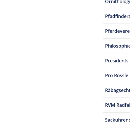
Ornitholog
Pfadfindera
Pferdevere
Philosophi
Presidents
Pro Rössle
Räbagsech
RVM Radfa
Sackuhren