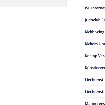
ISL Interna
Judoclub S
Kickboxin
Kickers Un
Kneipp Ver
Künstlerve
Liechtenst
Liechtenst
Männerges