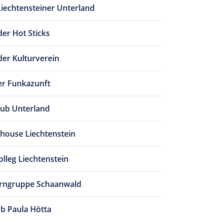
Liechtensteiner Unterland
er Hot Sticks
er Kulturverein
r Funkazunft
ub Unterland
house Liechtenstein
lleg Liechtenstein
urngruppe Schaanwald
ub Paula Hötta