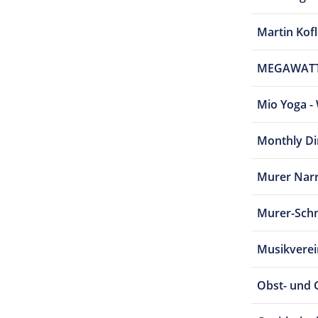
Martin Kof
MEGAWATT 
Mio Yoga - 
Monthly Di
Murer Nar
Murer-Schm
Musikvere
Obst- und 