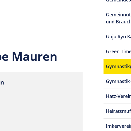
Gemeinnütz
und Brauc
Goju Ryu K
pe Mauren
Green Time
Gymnastik
Gymnastik
en
Hatz-Verei
Heiratsmuf
Imkervere