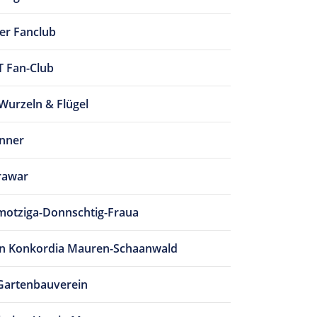
ler Fanclub
Fan-Club
Wurzeln & Flügel
nner
rawar
otziga-Donnschtig-Fraua
in Konkordia Mauren-Schaanwald
Gartenbauverein