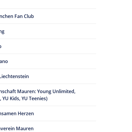
nchen Fan Club
ng
b
iano
Liechtenstein
schaft Mauren: Young Unlimited,
 YU Kids, YU Teenies)
insamen Herzen
verein Mauren