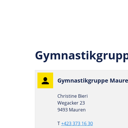
Gymnastikgrup
Gym­nas­tik­gruppe Maur
Christine Bieri
Wegacker 23
9493 Mauren
T
+423 373 16 30