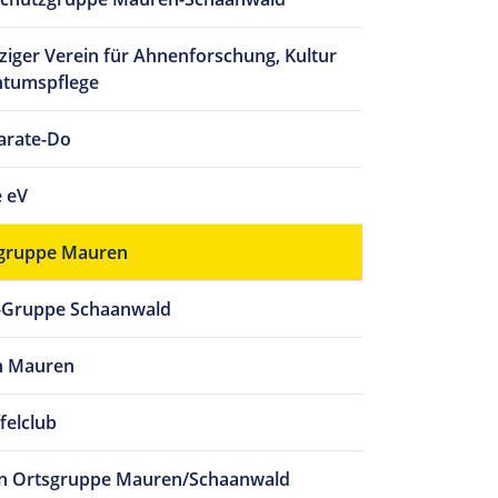
iger Verein für Ahnenforschung, Kultur
htumspflege
arate-Do
 eV
gruppe Mauren
-Gruppe Schaanwald
n Mauren
felclub
in Ortsgruppe Mauren/Schaanwald