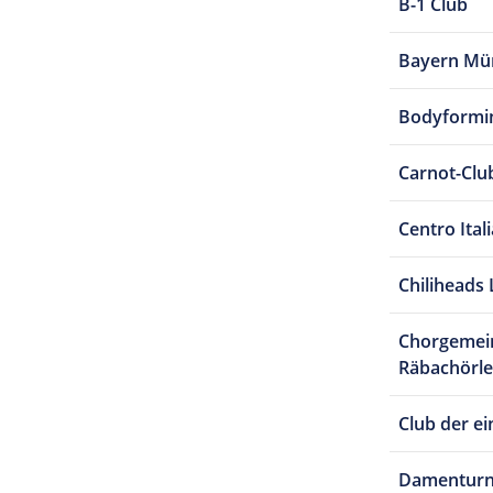
B-1 Club
Bayern Mü
Bodyformi
Carnot-Clu
Centro Ital
Chiliheads 
Chorgemein
Räbachörle,
Club der e
Damenturn