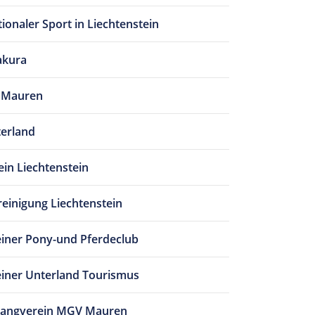
tionaler Sport in Liechtenstein
akura
g Mauren
terland
ein Liechtenstein
reinigung Liechtenstein
einer Pony-und Pferdeclub
einer Unterland Tourismus
angverein MGV Mauren