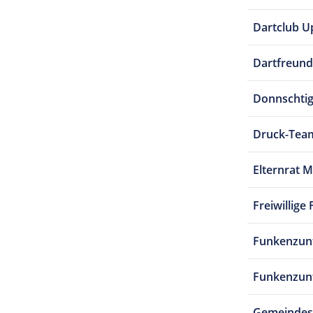
Dartclub U
Dartfreunde
Donnschtig
Druck-Tea
Elternrat 
Freiwillig
Funkenzunf
Funkenzun
Gemeindes