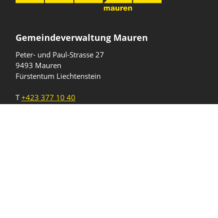
Gemeindeverwaltung Mauren
Peter- und Paul-Strasse 27
9493 Mauren
Fürstentum Liechtenstein
T
+423 377 10 40
gemeinde@mauren.li
Öffnungszeiten
Wochentage
Uhrzeiten
Mo - Do
08.00 - 11.45 Uhr
13.30 - 17.00 Uhr
Freitag und
08.00 - 11.45 Uhr
vor Feiertagen
13.30 - 16.00 Uhr