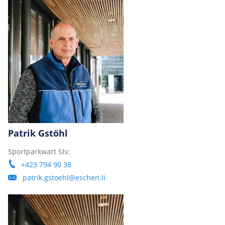
Patrik Gstöhl
Sportparkwart Stv.
+423 794 90 38
patrik.gstoehl@eschen.li