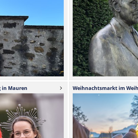
g in Mauren
Weih­nachts­markt im Weih