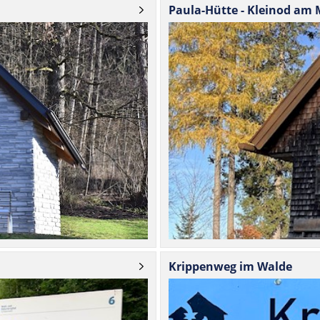
Paula-Hütte - Kleinod am 
Krip­penweg im Walde