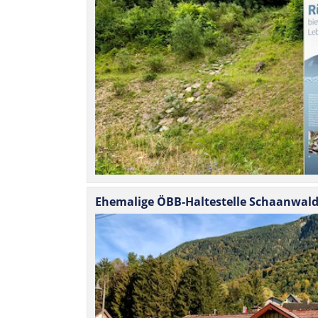
Ehe­ma­lige ÖBB-Hal­tes­telle Schaanwal