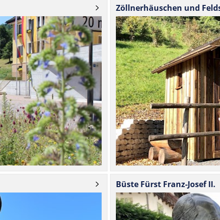
Zöll­ner­häus­chen und Fe
Büste Fürst Franz-Josef II.