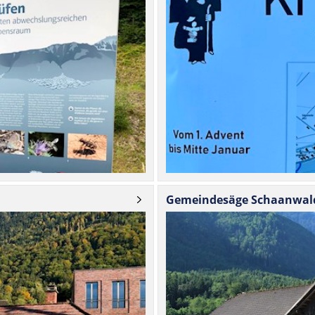
d
Gemein­de­säge Schaanwal