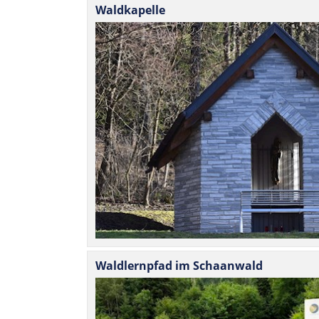
Wald­ka­pelle
Wald­lern­pfad im Schaanwald