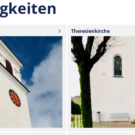
gkeiten
The­re­si­en­kirche