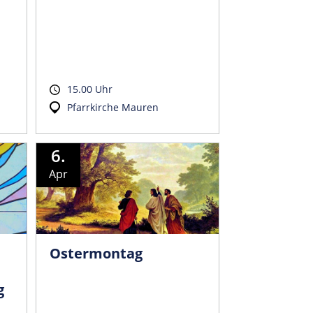
15.00 Uhr
Pfarrkirche Mauren
6.
Apr
Ostermontag
g