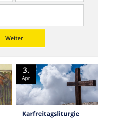
Weiter
3.
Apr
Karfreita­gsliturgie