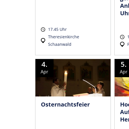
An
Uh
17.45 Uhr
Theresienkirche
Schaanwald
4.
5.
Apr
Apr
Osternachtsfeier
Ho
Au
He