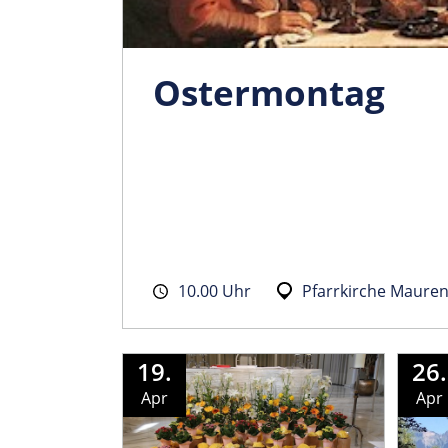
Ostermontag
10.00 Uhr
Pfarrkirche Maure
19.
26.
Apr
Apr