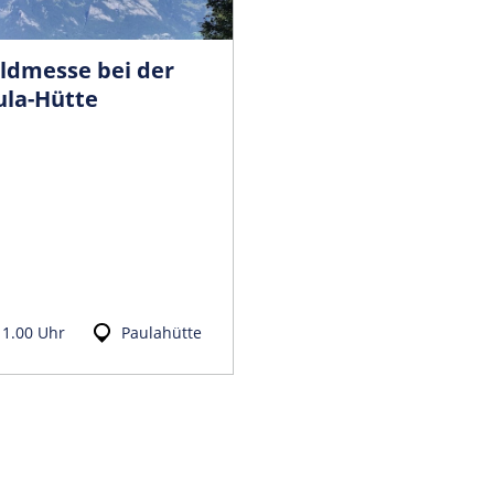
ldmesse bei der
ula-Hütte
11.00 Uhr
Paulahütte