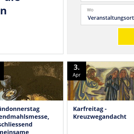
rn
Wo
n
3.
Apr
ündonnerstag
Karfreitag -
endmahlsmesse,
Kreuzwegandacht
schliessend
meinsame