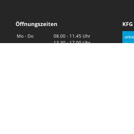
Öffnungszeiten
KFG
Wochentage
Uhrzeiten
Mo - Do
08.00 - 11.45 Uhr
13.30 - 17.00 Uhr
Freitag und
08.00 - 11.45 Uhr
vor Feiertagen
13.30 - 16.00 Uhr
Sa und So
geschlossen
Wir in 