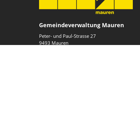
Gemeindeverwaltung Mauren
Peter- und Paul-Strasse 27
9493 Mauren
Fürstentum Liechtenstein
T
+423 377 10 40
gemeinde@mauren.li
Impressum
Datenschutz
Intranet