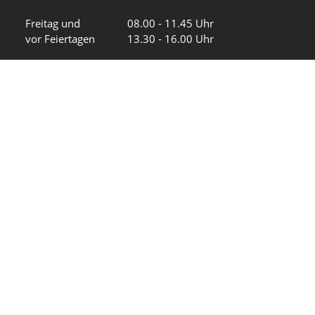
Freitag und
08.00 - 11.45 Uhr
vor Feiertagen
13.30 - 16.00 Uhr
Sa und So
geschlossen
KFG Mauren
Impressum
Datenschutz
Intranet
Wir in den sozialen Medien