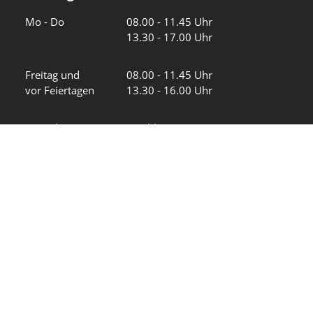
Wochentage
Uhrzeiten
Mo - Do
08.00 - 11.45 Uhr
13.30 - 17.00 Uhr
Freitag und
08.00 - 11.45 Uhr
vor Feiertagen
13.30 - 16.00 Uhr
Sa und So
geschlossen
KFG Mauren
Impressum
Datenschutz
Intranet