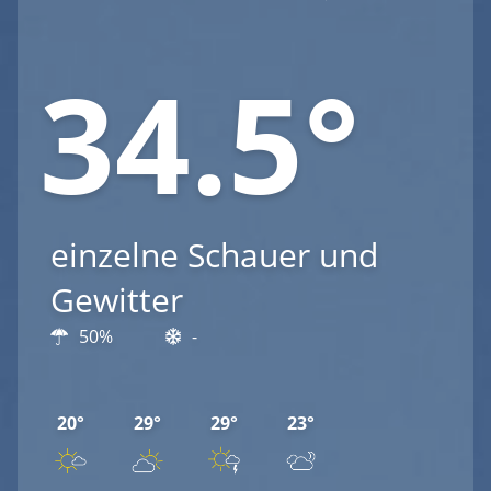
34.5°
einzelne Schauer und
Gewitter
50%
-
20°
29°
29°
23°