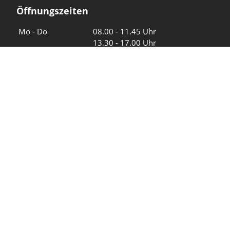
Öffnungszeiten
Wochentage
Uhrzeiten
Mo - Do
08.00 - 11.45 Uhr
13.30 - 17.00 Uhr
Freitag und
08.00 - 11.45 Uhr
vor Feiertagen
13.30 - 16.00 Uhr
Sa und So
geschlossen
KFG Mauren
Impressum
Datenschutz
Intranet