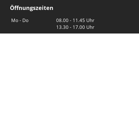
Öffnungszeiten
Wochentage
Uhrzeiten
Mo - Do
08.00 - 11.45 Uhr
13.30 - 17.00 Uhr
Freitag und
08.00 - 11.45 Uhr
vor Feiertagen
13.30 - 16.00 Uhr
Sa und So
geschlossen
KFG Mauren
Impressum
Datenschutz
Intranet