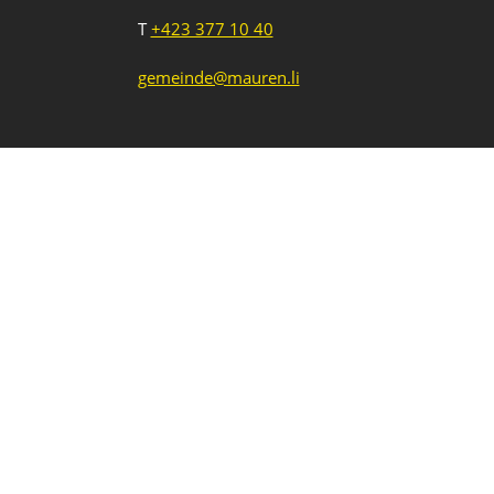
T
+423 377 10 40
gemeinde@mauren.li
Impressum
Datenschutz
Intranet
1
2
3
Neue Veranstaltung