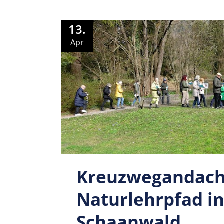
13.
Apr
Kreuzwegandach
Naturlehrpfad i
Schaanwald