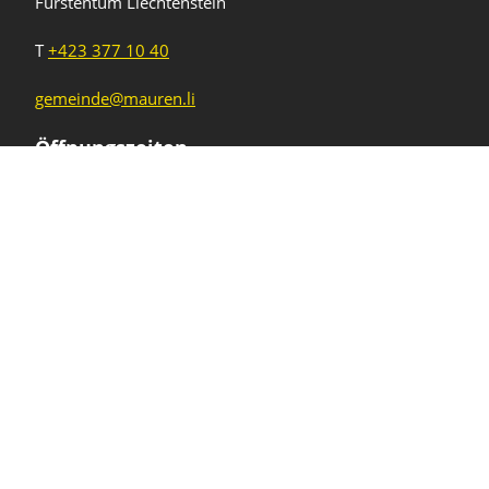
Fürstentum Liechtenstein
T
+423 377 10 40
gemeinde@mauren.li
Öffnungszeiten
Wochentage
Uhrzeiten
Mo - Do
08.00 - 11.45 Uhr
13.30 - 17.00 Uhr
Freitag und
08.00 - 11.45 Uhr
vor Feiertagen
13.30 - 16.00 Uhr
Sa und So
geschlossen
KFG Mauren