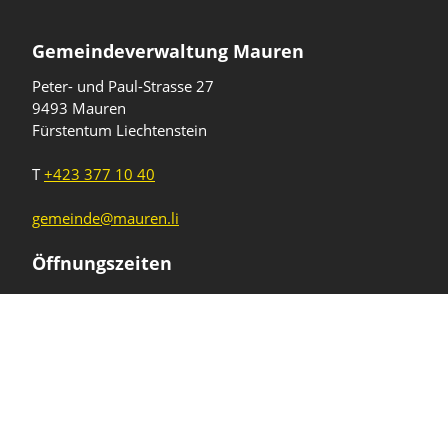
Gemeindeverwaltung Mauren
Peter- und Paul-Strasse 27
9493 Mauren
Fürstentum Liechtenstein
T
+423 377 10 40
gemeinde@mauren.li
Öffnungszeiten
Wochentage
Uhrzeiten
Mo - Do
08.00 - 11.45 Uhr
13.30 - 17.00 Uhr
Freitag und
08.00 - 11.45 Uhr
vor Feiertagen
13.30 - 16.00 Uhr