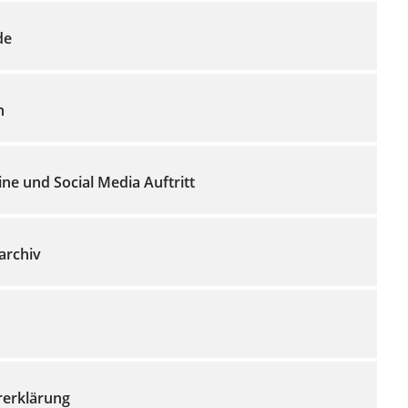
de
n
e und Social Media Auftritt
archiv
rerklärung