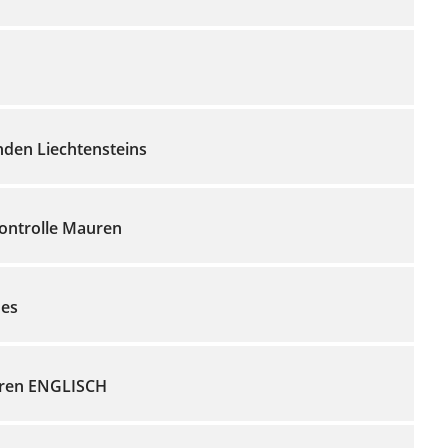
den Liechtensteins
ontrolle Mauren
des
uren ENGLISCH