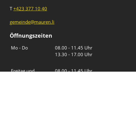
T
+423 377 10 40
gemeinde@mauren.li
Öffnungszeiten
Wochentage
Uhrzeiten
Mo - Do
08.00 - 11.45 Uhr
13.30 - 17.00 Uhr
Freitag und
08.00 - 11.45 Uhr
vor Feiertagen
13.30 - 16.00 Uhr
Sa und So
geschlossen
KFG Mauren