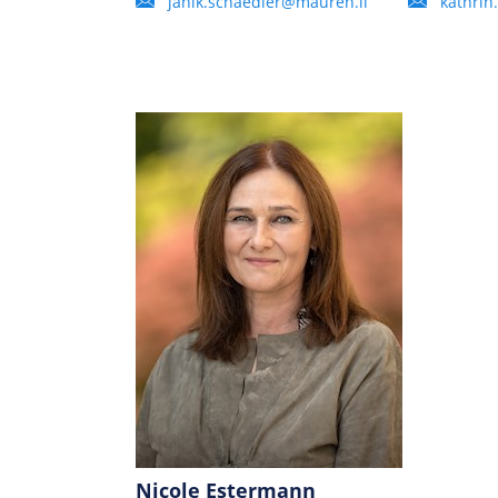
janik.schaedler@mauren.li
kathrin
Nicole Estermann