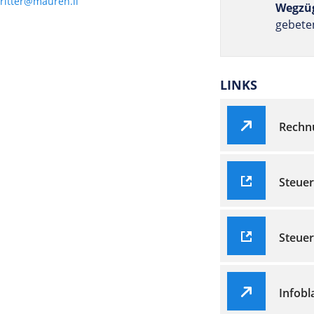
.ritter@mauren.li
Wegzü
gebete
LINKS
Rechn
Steuer
Steue
Infob