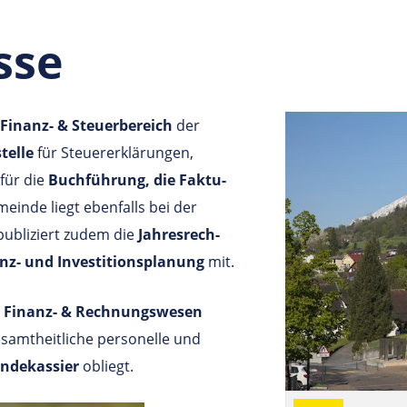
sse
Finanz- & Steuerbereich
der
telle
für Steuererklärungen,
für die
Buch­füh­rung, die Fak­tu­
ein­de liegt ebenfalls bei der
u­bli­ziert zudem die
Jah­res­rech­
nz- und In­ves­ti­tions­pla­nung
mit.
e Finanz- & Rechnungswesen
esamtheitliche personelle und
ndekassier
obliegt.