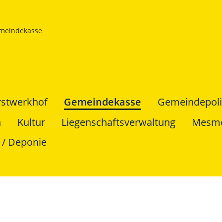
meindekasse
rstwerkhof
Gemeindekasse
Gemeindepoli
n
Kultur
Liegenschaftsverwaltung
Mesm
 / Deponie