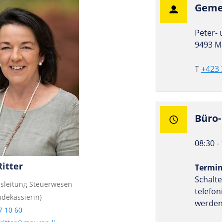
Geme
Peter- 
9493 M
T
+423 
Büro-
08:30 -
Ritter
Termi
Schalte
sleitung Steuerwesen
telefo
ndekassierin)
werden
7 10 60