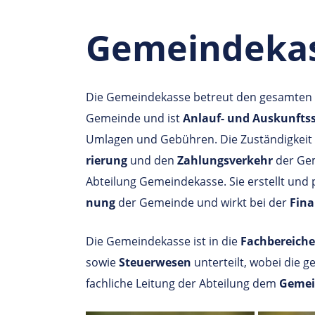
Gemeindeka
Die Gemeindekasse betreut den gesamten
Gemeinde und ist
Anlauf- und Auskunftss
Umlagen und Gebühren. Die Zuständigkeit 
rie­rung
und den
Zah­lungs­ver­kehr
der Ge­m
Abteilung Gemeindekasse. Sie er­stellt und p
nung
der Ge­mein­de und wirkt bei der
Fi­na
Die Gemeindekasse ist in die
Fachbereich
sowie
Steuerwesen
unterteilt, wobei die g
fachliche Leitung der Abteilung dem
Gemei