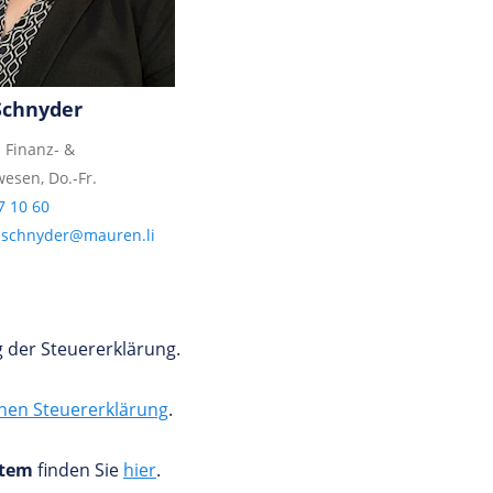
Schnyder
 Finanz- &
sen, Do.-Fr.
7 10 60
.schnyder@mauren.li
g der Steuererklärung.
chen Steuererklärung
.
stem
finden Sie
hier
.