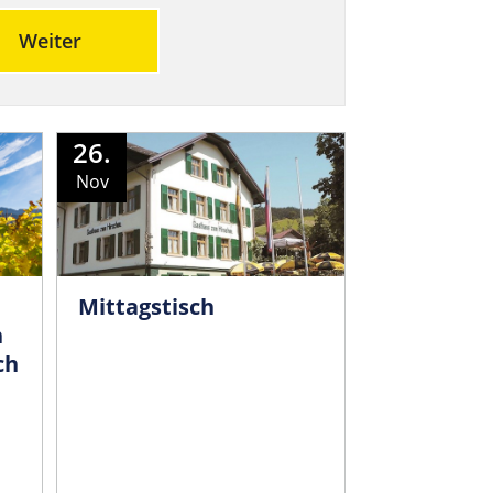
Weiter
26.
Nov
Mittagstisch
n
ch