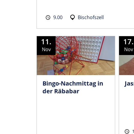
9.00
Bischofszell
11.
17.
Nov
Nov
Bingo-Nachmittag in
Jas
der Räbabar