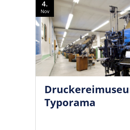
4.
Nov
Druckereimuse
Typorama