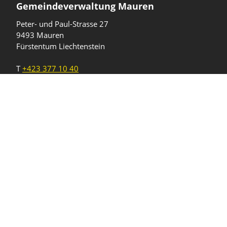
Gemeindeverwaltung Mauren
Peter- und Paul-Strasse 27
9493 Mauren
Fürstentum Liechtenstein
T
+423 377 10 40
gemeinde@mauren.li
Öffnungszeiten
Wochentage
Uhrzeiten
Mo - Do
08.00 - 11.45 Uhr
13.30 - 17.00 Uhr
Freitag und
08.00 - 11.45 Uhr
vor Feiertagen
13.30 - 16.00 Uhr
Sa und So
geschlossen