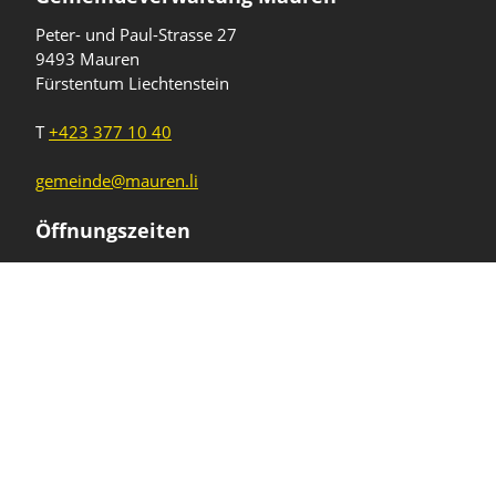
Peter- und Paul-Strasse 27
9493 Mauren
Fürstentum Liechtenstein
T
+423 377 10 40
gemeinde@mauren.li
Öffnungszeiten
Wochentage
Uhrzeiten
Mo - Do
08.00 - 11.45 Uhr
13.30 - 17.00 Uhr
Freitag und
08.00 - 11.45 Uhr
vor Feiertagen
13.30 - 16.00 Uhr
Sa und So
geschlossen