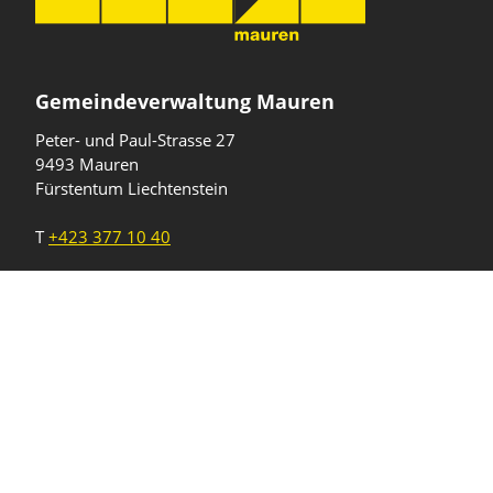
Gemeindeverwaltung Mauren
Peter- und Paul-Strasse 27
9493 Mauren
Fürstentum Liechtenstein
T
+423 377 10 40
gemeinde@mauren.li
Öffnungszeiten
Wochentage
Uhrzeiten
Mo - Do
08.00 - 11.45 Uhr
13.30 - 17.00 Uhr
Freitag und
08.00 - 11.45 Uhr
vor Feiertagen
13.30 - 16.00 Uhr