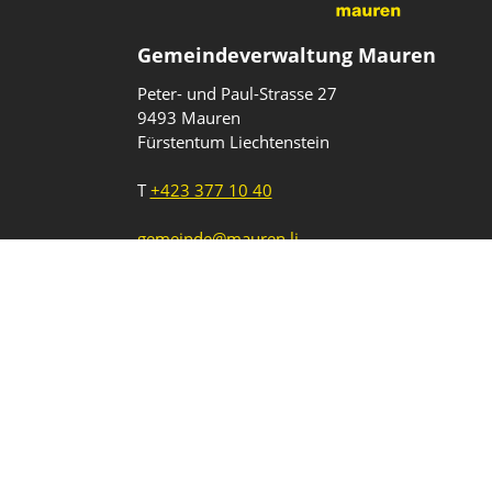
Gemeindeverwaltung Mauren
Peter- und Paul-Strasse 27
9493 Mauren
Fürstentum Liechtenstein
T
+423 377 10 40
gemeinde@mauren.li
Impressum
Datenschutz
Intranet