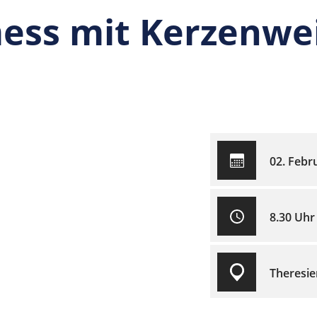
mess mit Kerzenwe
02. Febr
8.30 Uhr
Theresie