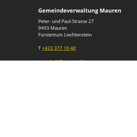
Gemeindeverwaltung Mauren
Peter- und Paul-Strasse 27
9493 Mauren
Fürstentum Liechtenstein
T
+423 377 10 40
gemeinde@mauren.li
Impressum
Datenschutz
Intranet