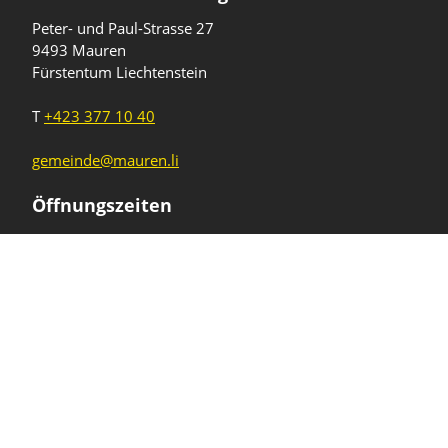
Peter- und Paul-Strasse 27
9493 Mauren
Fürstentum Liechtenstein
T
+423 377 10 40
gemeinde@mauren.li
Öffnungszeiten
Wochentage
Uhrzeiten
Mo - Do
08.00 - 11.45 Uhr
13.30 - 17.00 Uhr
Freitag und
08.00 - 11.45 Uhr
vor Feiertagen
13.30 - 16.00 Uhr
Sa und So
geschlossen