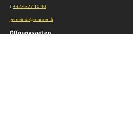
T
+423 377 10 40
gemeinde@mauren.li
Öffnungszeiten
Wochentage
Uhrzeiten
Mo - Do
08.00 - 11.45 Uhr
13.30 - 17.00 Uhr
Freitag und
08.00 - 11.45 Uhr
vor Feiertagen
13.30 - 16.00 Uhr
Sa und So
geschlossen
KFG Mauren