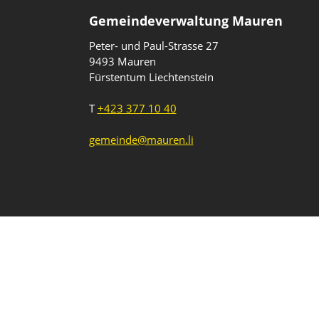
Gemeindeverwaltung Mauren
Peter- und Paul-Strasse 27
9493 Mauren
Fürstentum Liechtenstein
T
+423 377 10 40
gemeinde@mauren.li
Impressum
Datenschutz
Intranet