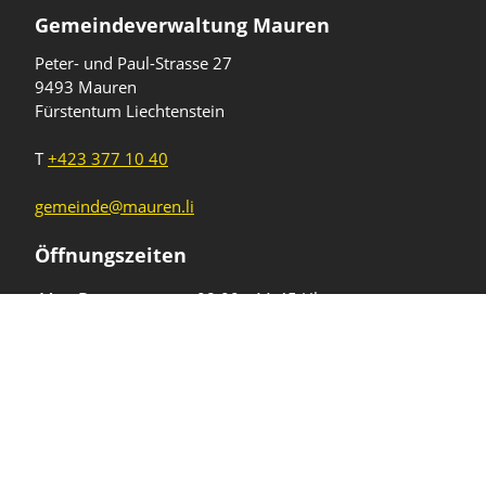
Gemeindeverwaltung Mauren
Peter- und Paul-Strasse 27
9493 Mauren
Fürstentum Liechtenstein
T
+423 377 10 40
gemeinde@mauren.li
Öffnungszeiten
Wochentage
Uhrzeiten
Mo - Do
08.00 - 11.45 Uhr
13.30 - 17.00 Uhr
Freitag und
08.00 - 11.45 Uhr
vor Feiertagen
13.30 - 16.00 Uhr
Sa und So
geschlossen