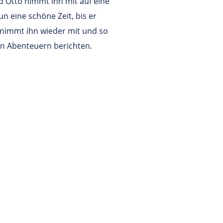
nd Otto nimmt ihn mit auf eine
un eine schöne Zeit, bis er
nimmt ihn wieder mit und so
en Abenteuern berichten.