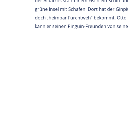
der Albatros statt einem Fisch ein Schiff u
grüne Insel mit Schafen. Dort hat der Ginpi
doch „heimbar Furchtweh“ bekommt. Otto 
kann er seinen Pinguin-Freunden von sein