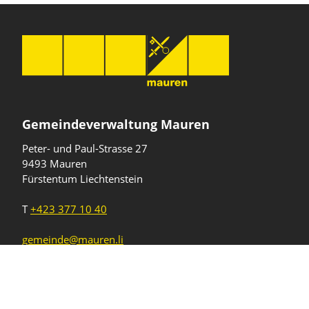
Gemeindeverwaltung Mauren
Peter- und Paul-Strasse 27
9493 Mauren
Fürstentum Liechtenstein
T
+423 377 10 40
gemeinde@mauren.li
Öffnungszeiten
Wochentage
Uhrzeiten
Mo - Do
08.00 - 11.45 Uhr