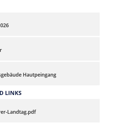
2026
r
sgebäude Hautpeingang
 LINKS
er-Landtag.pdf