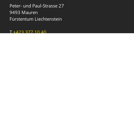
Peter- und Paul-Strasse 27
9493 Mauren
Fürstentum Liechtenstein
T
+423 377 10 40
gemeinde@mauren.li
Öffnungszeiten
Wochentage
Uhrzeiten
Mo - Do
08.00 - 11.45 Uhr
13.30 - 17.00 Uhr
Freitag und
08.00 - 11.45 Uhr
vor Feiertagen
13.30 - 16.00 Uhr
Sa und So
geschlossen