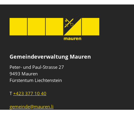
Gemeindeverwaltung Mauren
Peter- und Paul-Strasse 27
9493 Mauren
Fürstentum Liechtenstein
T
+423 377 10 40
gemeinde@mauren.li
Öffnungszeiten
Wochentage
Uhrzeiten
Mo - Do
08.00 - 11.45 Uhr