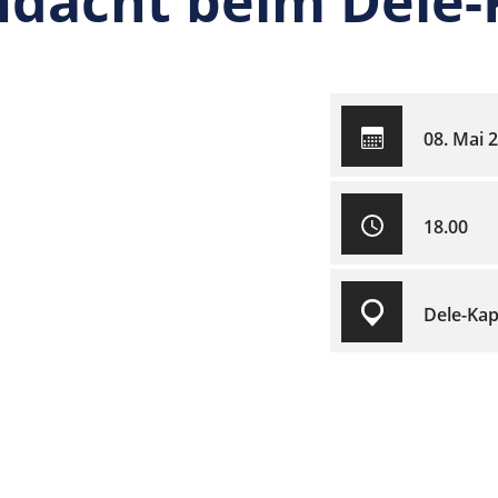
ndacht beim Dele-
08. Mai 
18.00
Dele-Kap