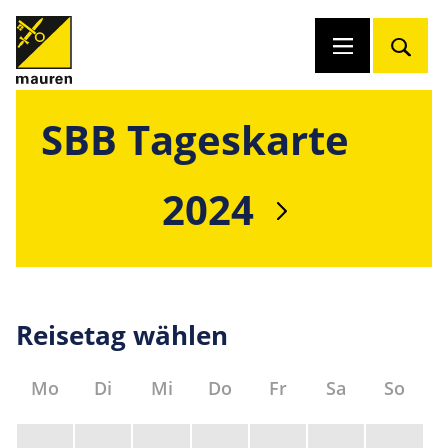
SBB Tageskarte
2024
Reisetag wählen
Mo
Di
Mi
Do
Fr
Sa
So