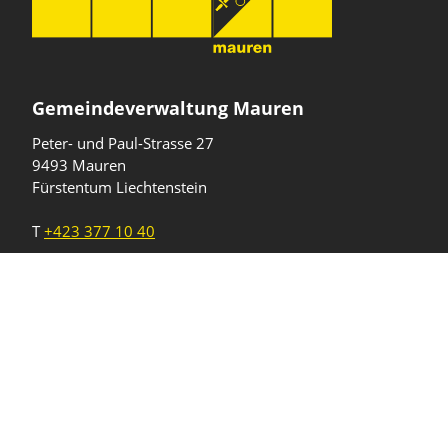
Gemeindeverwaltung Mauren
Peter- und Paul-Strasse 27
9493 Mauren
Fürstentum Liechtenstein
T
+423 377 10 40
gemeinde@mauren.li
Öffnungszeiten
Wochentage
Uhrzeiten
Mo - Do
08.00 - 11.45 Uhr
13.30 - 17.00 Uhr
Freitag und
08.00 - 11.45 Uhr