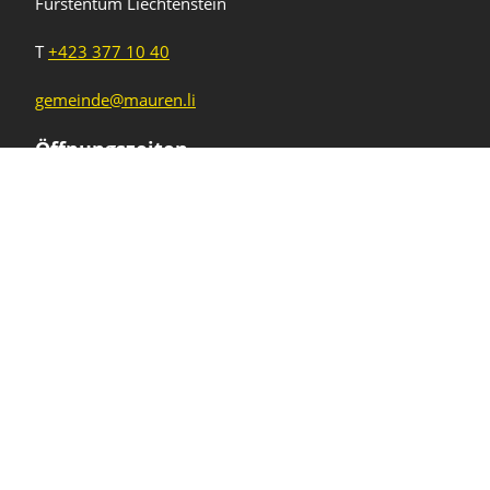
Fürstentum Liechtenstein
T
+423 377 10 40
gemeinde@mauren.li
Öffnungszeiten
Wochentage
Uhrzeiten
Mo - Do
08.00 - 11.45 Uhr
13.30 - 17.00 Uhr
Freitag und
08.00 - 11.45 Uhr
vor Feiertagen
13.30 - 16.00 Uhr
Sa und So
geschlossen
KFG Mauren